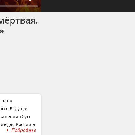
Заглушить
Настройки
На
полный
мёртвая.
экран
»
вящена
ров. Ведущая
вижения «Суть
ие для России и
Подробнее