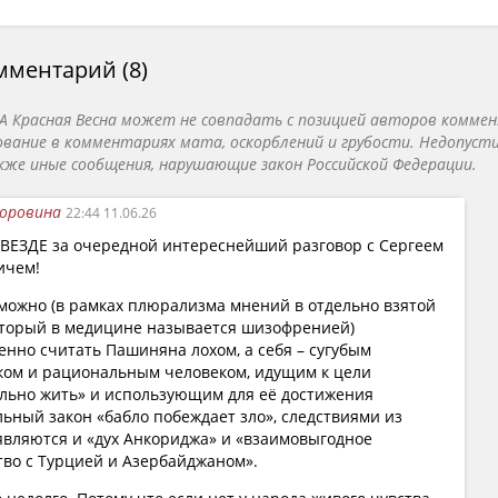
н начинает разговор с концептуального наблюдения: действ
Пашинян выдвинул тезис, который на первый взгляд кажется
ментарий (8)
ного обсуждения. Пашинян провозгласил разделение Армении
А Красная Весна может не совпадать с позицией авторов коммен
(плохую, устаревшую) и «реальную» (хорошую, современную)
ование в комментариях мата, оскорблений и грубости. Недопуст
еальной» Армении.
кже иные сообщения, нарушающие закон Российской Федерации.
 критикует саму идею противопоставления реального истори
Коровина
22:44 11.06.26
е абстракция, а конкретная связь живых и мёртвых, связь по
ЗВЕЗДЕ за очередной интереснейший разговор с Сергеем
логике, придётся перечеркнуть «Бессмертный полк», заменит
ичем!
й, закатать в асфальт кладбища. Говоря об отказе от историч
можно (в рамках плюрализма мнений в отдельно взятой
дит параллель с фильмом «Покаяние» Абуладзе. Политолог п
который в медицине называется шизофренией)
и не означает, что история отказывается от тебя, — она возв
нно считать Пашиняна лохом, а себя – сугубым
 геноцидом.
ком и рациональным человеком, идущим к цели
льно жить» и использующим для её достижения
ьный закон «бабло побеждает зло», следствиями из
итический аспект, по Кургиняну, в том, что Пашинян нераз
являются и «дух Анкориджа» и «взаимовыгодное
ом Эрдоганом, причём занимает в этой связке очевидно под
во с Турцией и Азербайджаном».
у тем, Эрдоган, в отличие от Пашиняна, не противопоставл