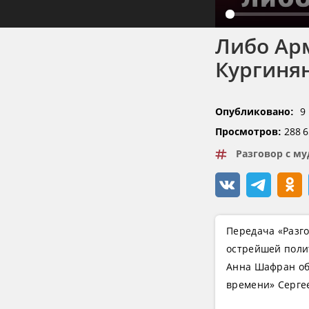
Либо Арм
Кургиня
9
Опубликовано:
288 6
Просмотров:
Разговор с м
Передача «Разго
острейшей поли
Анна Шафран об
времени» Сергее
глобального мир