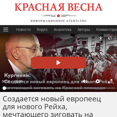
Новости
Видео
Аналитика
Авторы
Комментар
Скачать
Пуск
00:00
00:00
Заглушить
Настрой
На
по
Создается новый европеец
эк
для нового Рейха,
мечтающего зиговать на