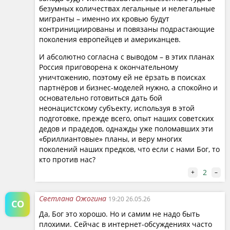
Второй важнейший блок касается военно-
безумных количествах легальные и нелегальные
технической революции, продемонстрированной
мигранты – именно их кровью будут
агрессией США против Ирана. Традиционные
контринициированы и повязаны подрастающие
поколения европейцев и американцев.
авианосцы и линкоры оказались уязвимы перед
«беспилотники и
новыми средствами поражения:
И абсолютно согласна с выводом – в этих планах
москитный флот ниспровергли всю военно-
Россия приговорена к окончательному
уничтожению, поэтому ей не ёрзать в поисках
стратегическую доктрину предыдущих столетий»
.
партнёров и бизнес-моделей нужно, а спокойно и
Отдельно анализируется иранская стратегия: вместо
основательно готовиться дать бой
прямой конфронтации Тегеран наносит
неонацистскому субъекту, используя в этой
асимметричные удары по глобальной экономической
подготовке, прежде всего, опыт наших советских
«Иран наносит
системе. Кургинян подчеркивает, что
дедов и прадедов, однажды уже поломавших эти
«бриллиантовые» планы, и веру многих
удары не по государству напрямую, а по таким
поколений наших предков, что если с нами Бог, то
точкам глобальной системы, которые бьют по
кто против нас?
противнику сильнее прямого удара»
. Уничтожение
2
+
–
старшего поколения иранских лидеров, прошедших
ирано-иракскую войну, привело к обратному эффекту:
Светлана Ожогина
19:20 26.05.26
на смену пришли радикалы, которые, в отличие от
СО
Да, Бог это хорошо. Но и самим не надо быть
старшего поколения, войны не боятся.
плохими. Сейчас в интернет-обсуждениях часто