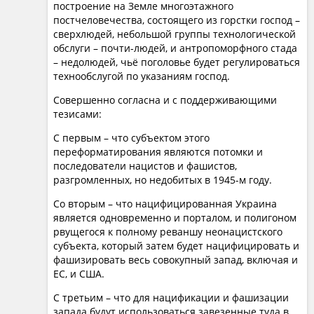
По убеждению Кургиняна, главная проблема
построение на Земле многоэтажного
Соединенных Штатов — не в экономике и не в
постчеловечества, состоящего из горстки господ –
сверхлюдей, небольшой группы технологической
технологиях, а в человеческом факторе.
обслуги – почти-людей, и антропоморфного стада
Американское общество гедонизировано и
– недолюдей, чьё поголовье будет регулироваться
разболтано, и лозунг «Make America Great Again»
технообслугой по указаниям господ.
разбивается о неготовность среднего американца
Совершенно согласна и с поддерживающими
жертвовать комфортом. В этом контексте Кургинян
тезисами:
проводит различие между силой и властью, ссылаясь
на античную трагедию Эсхила, где Прометея
С первым – что субъектом этого
переформатирования являются потомки и
приковывают к скале два посланца Зевса — Сила и
последователи нацистов и фашистов,
Власть. Власть — это способность добиваться
разгромленных, но недобитых в 1945-м году.
подчинения авторитетом, сила — грубое
Со вторым – что нацифицированная Украина
принуждение. Если у империи нет власти, а есть
является одновременно и порталом, и полигоном
только демонстрация военной силы, политическая
рвущегося к полному реваншу неонацистского
система начинает замещаться военной. Как отмечает
субъекта, который затем будет нацифицировать и
«чудо, тайна и авторитет — вот на чем
политолог,
фашизировать весь совокупный запад, включая и
держится власть, а не на громких заявлениях и
ЕС, и США.
подтягивании войск»
.
С третьим – что для нацификации и фашизации
запада будут использоваться завезенные туда в