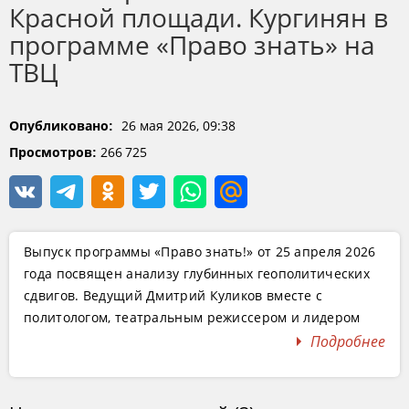
Красной площади. Кургинян в
программе «Право знать» на
ТВЦ
26 мая 2026, 09:38
Опубликовано:
266 725
Просмотров:
Выпуск программы «Право знать!» от 25 апреля 2026
года посвящен анализу глубинных геополитических
сдвигов. Ведущий Дмитрий Куликов вместе с
политологом, театральным режиссером и лидером
движения «Суть времени» Сергеем Кургиняном и
Подробнее
соведущими Максимом Юсиным, Александром
Сосновским, Алексеем Дзермантом и Василем
Вакаровым обсуждают фундаментальные процессы,