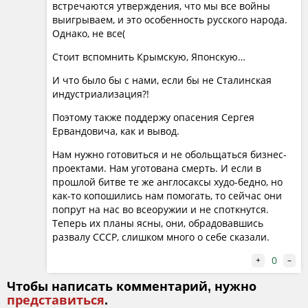
встречаются утверждения, что мы все войны
Максим Юсин поднимает вопрос о выводах Китая из
выигрываем, и это особенность русского народа.
блокады Ормузского пролива. Зависимость Пекина от
Однако, не все(
морских поставок делает его уязвимым, а переговоры
Стоит вспомнить Крымскую, Японскую…
о сухопутных поставках из России продвигаются
медленно. Кургинян связывает это с
И что было бы с нами, если бы не Сталинская
неопределенностью: является ли Россия постоянным
индустриализация?!
стратегическим партнером или ситуационным
Поэтому также поддержу опасения Сергея
игроком? Пока у Китая не возникнет ответ на этот
Ервандовича, как и вывод.
вопрос, долгосрочные инвестиции не будут
Нам нужно готовиться и не обольщаться бизнес-
сделаны — деньги кладут в разные корзины.
проектами. Нам уготована смерть. И если в
прошлой битве те же англосаксы худо-бедно, но
Александр Сосновский поднимает тему смены власти
как-то копошились нам помогать, то сейчас они
в Венгрии — победы Петера Мадьяра. В своем ответе
попрут на нас во всеоружии и не споткнутся.
Кургинян развивает тему неожиданным образом.
Теперь их планы ясны, они, обрадовавшись
Орбан, по его словам, был воспитанником Сороса и
развалу СССР, слишком много о себе сказали.
человеком Ватикана, ориентировавшимся на
0
+
–
Габсбургов, но не говорившим об этом прямо.
Мадьяр же говорит об Австро-Венгерской империи
Чтобы написать комментарий, нужно
представиться
.
напрямую, что означает победу габсбургской линии.