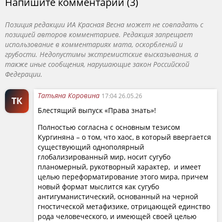
Напишите комментарий (3)
разворачивающиеся на глазах всего мира.
Позиция редакции ИА Красная Весна может не совпадать с
Куликов начинает с констатации: Соединенные
позицией авторов комментариев. Редакция запрещает
Штаты развязали две войны — в Европе и на
использование в комментариях мата, оскорблений и
Ближнем Востоке. Архитектором этих конфликтов
грубости. Недопустимы экстремистские высказывания, а
также иные сообщения, нарушающие закон Российской
остаются именно США, независимо от тактических
Федерации.
маневров Трампа. Шансы на перемирие крайне
невысоки, и рубеж перехода количества в качество, о
Татьяна Коровина
17:04 26.05.26
котором говорили марксисты, представляется
ТК
Блестящий выпуск «Права знать»!
пугающе близким.
Полностью согласна с основным тезисом
Кургинян предлагает взглянуть на ситуацию через
Кургиняна – о том, что хаос, в который ввергается
две исторические призмы: Рим периода упадка, где
существующий однополярный
внутренняя проблемность государства ведет к росту
глобализированный мир, носит сугубо
планомерный, рукотворный характер, и имеет
внешней агрессии, и канун Первой мировой войны,
целью переформатирование этого мира, причем
когда никто не ожидал катастрофы, но все
новый формат мыслится как сугубо
неудержимо двигались к ней.
антигуманистический, основанный на черной
гностической метафизике, отрицающей единство
Центральная тема — глубинная уязвимость империи.
рода человеческого, и имеющей своей целью