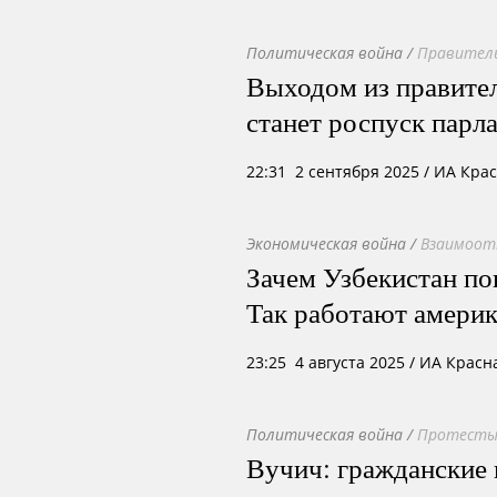
Политическая война
/
Правител
Выходом из правител
станет роспуск парл
22:31 2 сентября 2025
/ ИА Кра
Экономическая война
/
Взаимоот
Зачем Узбекистан п
Так работают америк
23:25 4 августа 2025
/ ИА Красн
Политическая война
/
Протесты 
Вучич: гражданские 