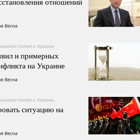
осстановления отношений
ая Весна
ошения Китая и Украины
явил и примерных
нфликта на Украине
ая Весна
ошения Китая и Украины
ровать ситуацию на
ая Весна