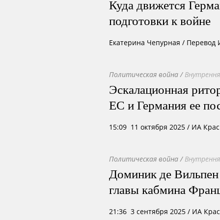
Куда движется Герма
подготовки к войне
Екатерина Чепурная
/
Перевод
Политическая война
/
Внутрення
Эскалационная ритор
ЕС и Германия ее по
15:09 11 октября 2025
/ ИА Кра
Политическая война
/
Внутрення
Доминик де Вильпен 
главы кабмина Франц
21:36 3 сентября 2025
/ ИА Кра