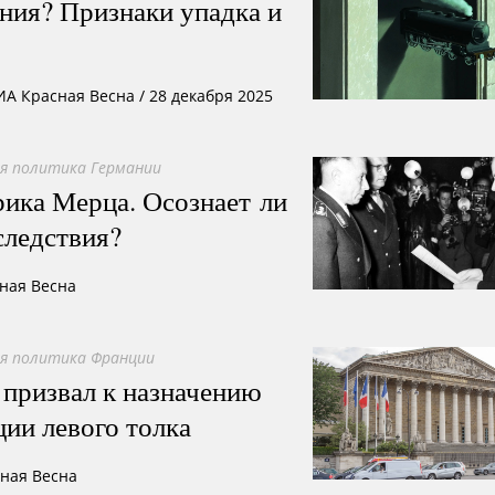
ния? Признаки упадка и
ИА Красная Весна
/
28 декабря 2025
я политика Германии
ика Мерца. Осознает ли
следствия?
сная Весна
я политика Франции
призвал к назначению
ии левого толка
сная Весна