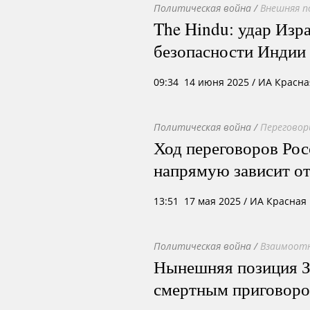
Политическая война
/
Внешняя п
The Hindu: удар Изр
безопасности Индии
09:34 14 июня 2025
/ ИА Красна
Политическая война
/
Переговор
Ход переговоров Ро
напрямую зависит от
13:51 17 мая 2025
/ ИА Красная
Политическая война
/
Взаимоотн
Нынешняя позиция З
смертным приговоро