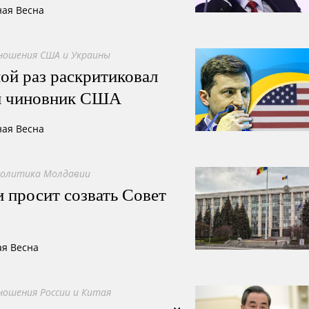
ная Весна
ошения США и Украины
ной раз раскритиковал
й чиновник США
ная Весна
политика Молдавии
 просит созвать Совет
ая Весна
ошения России и Китая