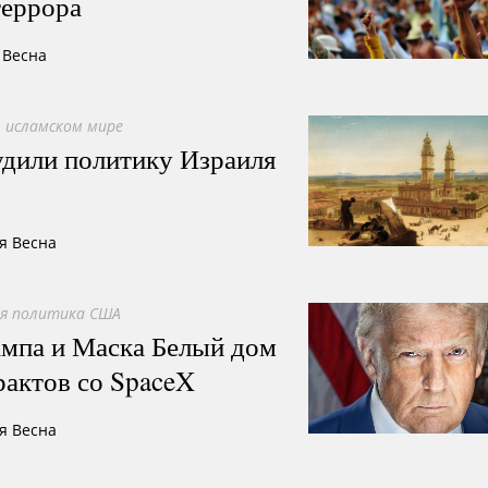
террора
 Весна
 исламском мире
дили политику Израиля
я Весна
я политика США
ампа и Маска Белый дом
рактов со SpaceX
я Весна