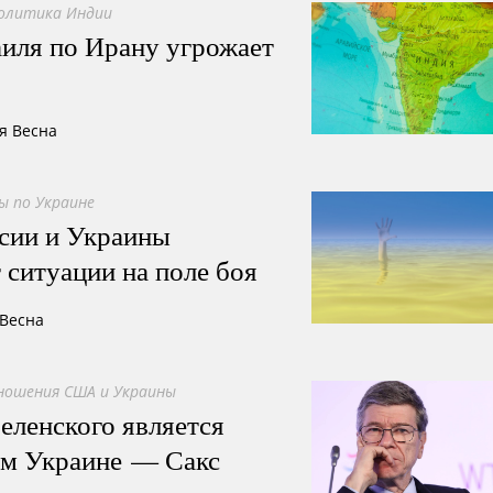
олитика Индии
аиля по Ирану угрожает
я Весна
ы по Украине
ссии и Украины
 ситуации на поле боя
 Весна
ошения США и Украины
еленского является
м Украине — Сакс