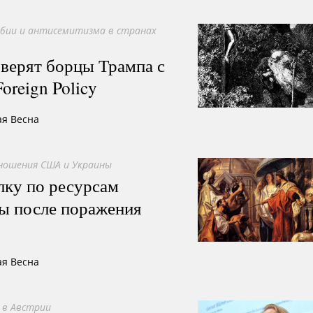
обии и антисемитизма в странах
верят борцы Трампа с
reign Policy
ая Весна
ошения США и Украины
лку по ресурсам
ы после поражения
ая Весна
 в Австрии