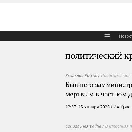
Новос
политический к
Реальная Россия
/
Происшествия 
Бывшего замминистр
мертвым в частном 
12:37 15 января 2026
/ ИА Крас
Социальная война
/
Внутренняя 