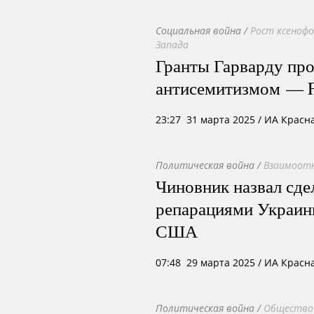
Социальная война
/
Рост ксеноф
Запада
Гранты Гарварду про
антисемитизмом — Fo
23:27 31 марта 2025
/ ИА Красн
Политическая война
/
Взаимоотн
Чиновник назвал сде
репарациями Украин
США
07:48 29 марта 2025
/ ИА Красн
Политическая война
/
Общество