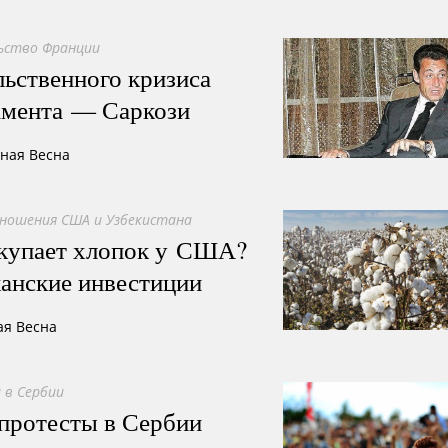
ьство Франции
ьственного кризиса
амента — Саркози
сная Весна
ношения США и Узбекистана
окупает хлопок у США?
анские инвестиции
ая Весна
в Сербии
протесты в Сербии