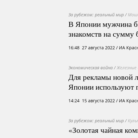
За рубежом: реальный мир
/
Моше
В Японии мужчина б
знакомств на сумму 
16:48 27 августа 2022
/ ИА Крас
Экономическая война
/
Железные 
Для рекламы новой л
Японии используют 
14:24 15 августа 2022
/ ИА Крас
За рубежом: реальный мир
/
Куль
«Золотая чайная ком