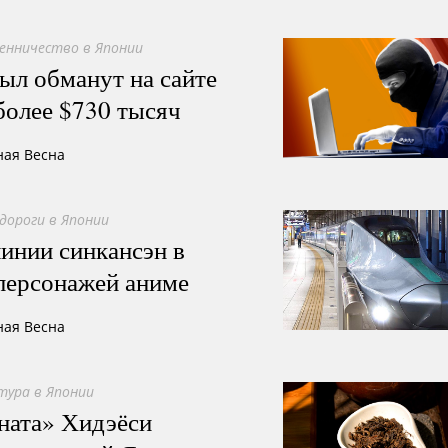
нничество в Японии
ыл обманут на сайте
более $730 тысяч
ная Весна
дороги в Японии
инии синкансэн в
персонажей аниме
ная Весна
тура в Японии
ната» Хидэёси