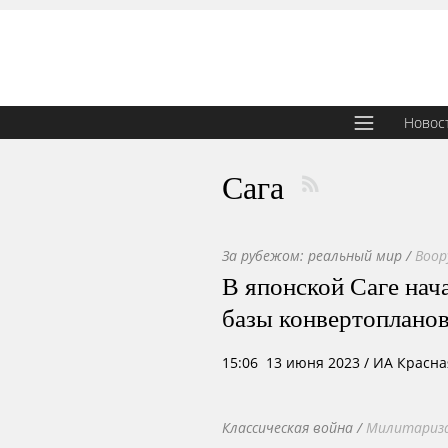
Новос
Сага
За рубежом: реальный мир
/
Воор
В японской Саге нач
базы конвертоплано
15:06 13 июня 2023
/ ИА Красна
Классическая война
/
Милитариза