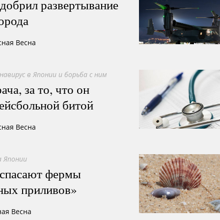
одобрил развертывание
города
сная Весна
навирус в Японии и борьба с ним
ча, за то, что он
бейсбольной битой
сная Весна
а Японии
 спасают фермы
сных приливов»
ная Весна