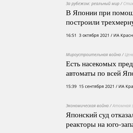
За рубежом: реальный мир
/
Стих
В Японии при помощ
построили трехмерн
16:51 3 октября 2021
/ ИА Крас
Мироустроительная война
/
Цен
Есть насекомых пре
автоматы по всей Яп
15:39 15 сентября 2021
/ ИА Кр
Экономическая война
/
Атомная э
Японский суд отказа
реакторы на юго-зап