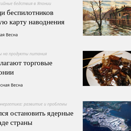
ийные бедствия в Японии
и беспилотников
ую карту наводнения
ная Весна
ы на продукты питания
длагают торговые
онии
асная Весна
нергетика: развитие и проблемы
лся остановить ядерные
аде страны