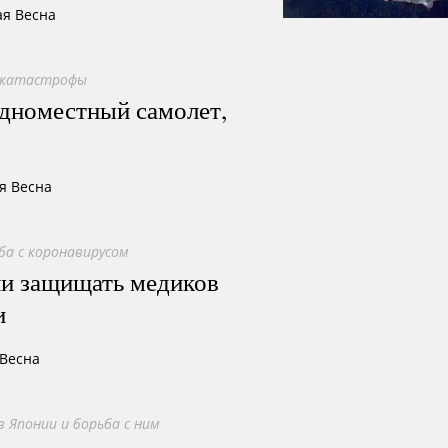
ая Весна
акатастрофы
одноместный самолет,
я Весна
ба с коронавирусом
и защищать медиков
и
 Весна
в Японии и борьба с ним