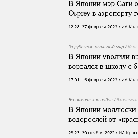
В Японии мэр Саги 
Osprey в аэропорту 
12:28 27 февраля 2023
/ ИА Кра
За рубежом: реальный мир
/
Коро
В Японии уволили вра
ворвался в школу с 
17:01 16 февраля 2023
/ ИА Кра
Экономическая война
/
Экономик
В Японии моллюски
водорослей от «кра
23:23 20 ноября 2022
/ ИА Крас