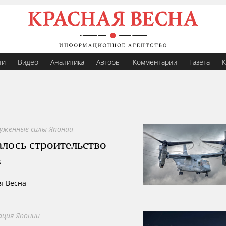
ти
Видео
Аналитика
Авторы
Комментарии
Газета
К
уженные силы Японии
алось строительство
в
я Весна
ция Японии