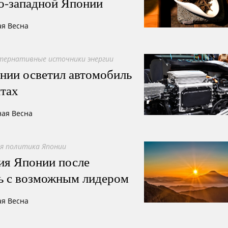
о-западной Японии
ая Весна
тернативные источники энергии
нии осветил автомобиль
нтах
ная Весна
я политика Японии
ия Японии после
сь с возможным лидером
ая Весна