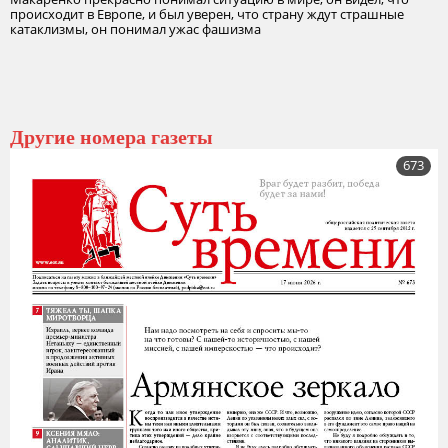
происходит в Европе, и был уверен, что страну ждут страшные
катаклизмы, он понимал ужас фашизма
Другие номера газеты
673