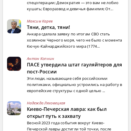
спецоперации; Демократия — это вам не лобио
кушать; Евроразвод и девичья фамилия; От...
Максим Карев
Тяни, детка, тяни!
Анкара сделала заявку по итогам СВО стать
хозяином Черного моря, чего не было с момента
Кючук-Кайнарджийского мира (1774...
Антон Копнин
ПАСЕ утвердила штат гауляйтеров для
пост-России
Эти люди, называющие себя российскими
политиками, официально устроились на работу в
европейские структуры с одной целью ...
Надежда Ляховецкая
Киево-Печерская лавра: как был
открыт путь к захвату
Весной 2023 года события вокруг Киево-
Печерской лавры достигли той точки, после