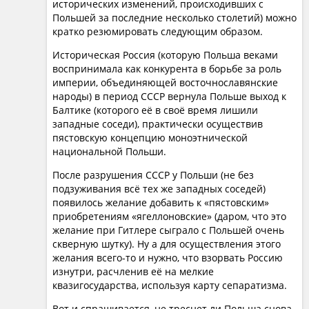
исторических изменений, происходивших с
Польшей за последние несколько столетий) можно
кратко резюмировать следующим образом.
Историческая Россия (которую Польша веками
воспринимала как конкурента в борьбе за роль
империи, объединяющей восточнославянские
народы) в период СССР вернула Польше выход к
Балтике (которого её в своё время лишили
западные соседи), практически осуществив
пястовскую концепцию моноэтнической
национальной Польши.
После разрушения СССР у Польши (не без
подзуживания всё тех же западных соседей)
появилось желание добавить к «пястовским»
приобретениям «ягеллоновские» (даром, что это
желание при Гитлере сыграло с Польшей очень
скверную шутку). Ну а для осуществления этого
желания всего-то и нужно, что взорвать Россию
изнутри, расчленив её на мелкие
квазигосударства, используя карту сепаратизма.
Вот и спрашивается, не треснет ли Польша снова