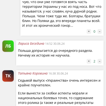
чую, что они уже готовятся взять часть
народностей и восточноевропейских стран и
территории Украины у нас из под носа. Вот что
создание между Балтийским, Адриатическим и
называется, у нас славян, куча дурной родни.
Черным морями враждебного России «пояса»
Польша. Чехи тоже туда же. Болгары, братушки
государств. Активным проводником этих проектов
блин. Но Поляки да, это впереди планеты всей.
был редактор журнала «Бунт молодых» Ежи
И этот их хронический гонор...
Гедройц — будущий главный идеолог антисоветской
0
+
–
польской эмиграции и впоследствии —
постсоциалистической Польши.
Лариса Беседина
14:52 30.06.24
ЛБ
Польша допрыгается до очередного раздела.
Как антирусские концепты вызревали внутри Польши
Ничему их история не научила.
и какая роль в них отводилась Украине — в седьмом
2
+
–
выпуске программы «Украинство».
Татьяна Коровина
16:38 30.06.24
ТК
Седьмой выпуск «Украинства» очень интересен и
крайне поучителен.
Если вынести за скобки аспекты морали и
национальных болевых точек, то содержание
этого ролика (а также и реальные результаты