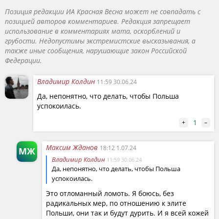
принадлежавшие Германии — якобы исконно
Позиция редакции ИА Красная Весна может не совпадать с
польские — территории на западе. Апологеты же
позицией авторов комментариев. Редакция запрещает
использование в комментариях мата, оскорблений и
ягеллонской концепции требовали восстановления
грубости. Недопустимы экстремистские высказывания, а
многонациональной польской империи времен
также иные сообщения, нарушающие закон Российской
династии Ягеллонов с обширными владениями на
Федерации.
востоке, «кресами» — территориями Украины,
Белоруссии и Литвы.
Владимир Колдин
11:59 30.06.24
Да, непонятно, что делать, чтобы Польша
В результате развала Австро-Венгрии в конце Первой
успокоилась.
мировой войны возникает независимая Польша,
которая быстро правеет. В 1926 году в Варшаве
1
+
–
происходит переворот, в результате которого к
власти приходит профашистский режим «санации» во
Максим Жданов
18:12 1.07.24
МЖ
главе с диктатором Пилсудским. Пилсудский выдвинул
Владимир Колдин
11:59 30.06.24
два проекта в духе ягеллонской концепции —
Да, непонятно, что делать, чтобы Польша
успокоилась.
«Прометеизм» и «Междуморье».
Это отломанный ломоть. Я боюсь, без
Предлагалось расчленение СССР по национальным
радикальных мер, по отношению к элите
швам, объединение Польшей малых российских
Польши, они так и будут дурить. И я всей кожей