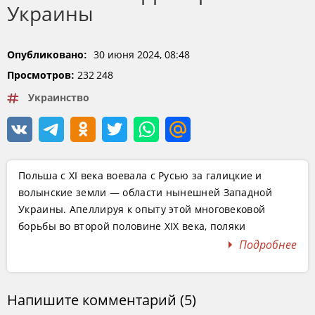
Украины
30 июня 2024, 08:48
Опубликовано:
232 248
Просмотров:
Украинство
Польша с XI века воевала с Русью за галицкие и
волынские земли — области нынешней Западной
Украины. Апеллируя к опыту этой многовековой
борьбы во второй половине XIX века, поляки
разрабатывают две основные политические
Подробнее
концепции, актуальные и сегодня: ягеллонскую и
пястовскую. Сторонники пястовской концепции
предлагали создать мощное польское национальное
Напишите комментарий (5)
государство, присоединив в будущем к Польше