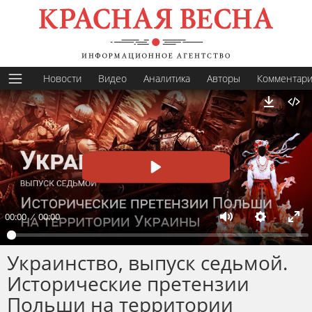
Новости
Видео
Аналитика
Авторы
Комментар
Скачать
Пуск
00:00
00:00
Заглушить
Настрой
На
по
Украинство, выпуск седьмой.
эк
Исторические претензии
Польши на территории