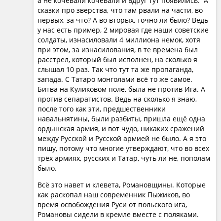
а не кочевали кочевали и вдруг тут появились. А
сказки про зверства, что там рвали на части, во
первых, за что? А во вторых, точно ли было? Ведь
у нас есть пример, 2 мировая где наши советские
солдаты, изнасиловали 4 миллиона немок, хотя
при этом, за изнасилования, в те времена был
расстрел, который был исполнен, на сколько я
слышал 10 раз. Так что тут та же пропаганда,
запада. С Татаро монголами всё то же самое.
Битва на Куликовом поле, была не против Ига. А
против сепаратистов. Ведь на сколько я знаю,
после того как эти, предшественники
навальнятины, были разбиты, пришла ещё одна
ордынская армия, и вот чудо, никаких сражений
между Русской и Русской армией не было. А я это
пишу, потому что многие утверждают, что во всех
трёх армиях, русских и Татар, чуть ли не, пополам
было.
Всё это навет и клевета, Романовщины. Которые
как раскопал наш современник Пыжиков, во
время освобождения Руси от польского ига,
Романовы сидели в кремле вместе с поляками.