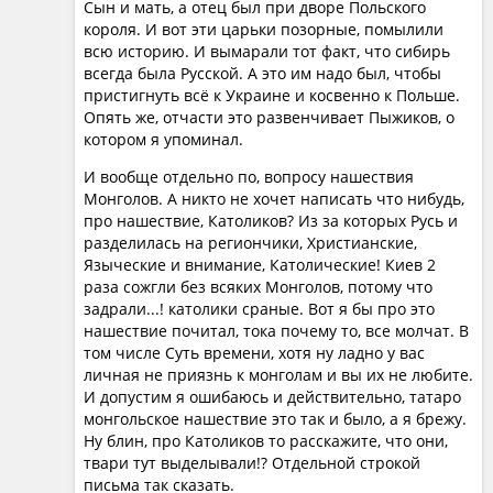
Сын и мать, а отец был при дворе Польского
короля. И вот эти царьки позорные, помылили
всю историю. И вымарали тот факт, что сибирь
всегда была Русской. А это им надо был, чтобы
пристигнуть всё к Украине и косвенно к Польше.
Опять же, отчасти это развенчивает Пыжиков, о
котором я упоминал.
И вообще отдельно по, вопросу нашествия
Монголов. А никто не хочет написать что нибудь,
про нашествие, Католиков? Из за которых Русь и
разделилась на региончики, Христианские,
Языческие и внимание, Католические! Киев 2
раза сожгли без всяких Монголов, потому что
задрали...! католики сраные. Вот я бы про это
нашествие почитал, тока почему то, все молчат. В
том числе Суть времени, хотя ну ладно у вас
личная не приязнь к монголам и вы их не любите.
И допустим я ошибаюсь и действительно, татаро
монгольское нашествие это так и было, а я брежу.
Ну блин, про Католиков то расскажите, что они,
твари тут выделывали!? Отдельной строкой
письма так сказать.