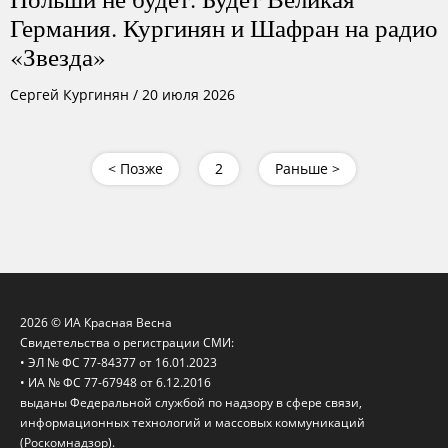
Германия. Кургинян и Шафран на радио
«Звезда»
Сергей Кургинян
/
20 июля 2026
< Позже
2
Раньше >
2026 © ИА Красная Весна
Свидетельства о регистрации СМИ:
• ЭЛ № ФС 77-84377 от 16.01.2023
• ИА № ФС 77-67948 от 6.12.2016
выданы Федеральной службой по надзору в сфере связи,
информационных технологий и массовых коммуникаций
(Роскомнадзор).