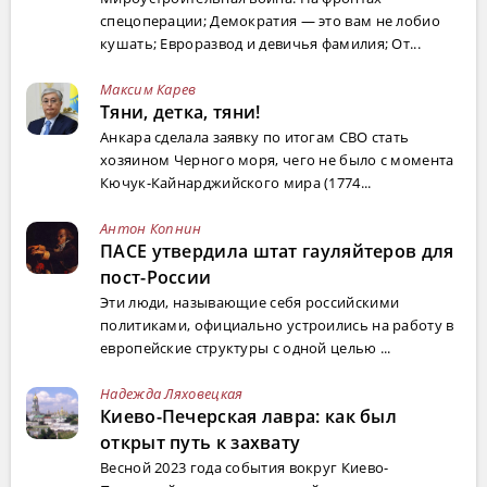
спецоперации; Демократия — это вам не лобио
кушать; Евроразвод и девичья фамилия; От...
Максим Карев
Тяни, детка, тяни!
Анкара сделала заявку по итогам СВО стать
хозяином Черного моря, чего не было с момента
Кючук-Кайнарджийского мира (1774...
Антон Копнин
ПАСЕ утвердила штат гауляйтеров для
пост-России
Эти люди, называющие себя российскими
политиками, официально устроились на работу в
европейские структуры с одной целью ...
Надежда Ляховецкая
Киево-Печерская лавра: как был
открыт путь к захвату
Весной 2023 года события вокруг Киево-